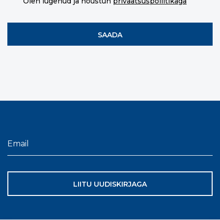
Olen lugenud ja nõustun
privaatsuspoliitikaga
LIITU UUDISKIRJAGA