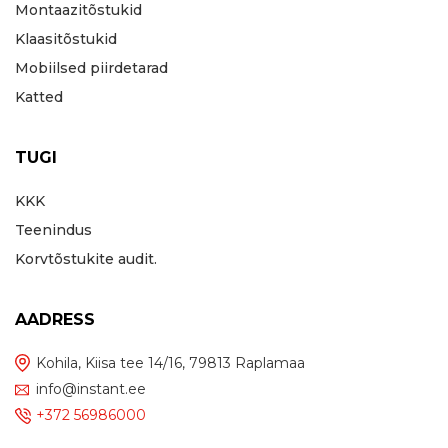
Montaazitõstukid
Klaasitõstukid
Mobiilsed piirdetarad
Katted
TUGI
KKK
Teenindus
Korvtõstukite audit.
AADRESS
Kohila, Kiisa tee 14/16, 79813 Raplamaa
info@instant.ee
+372 56986000