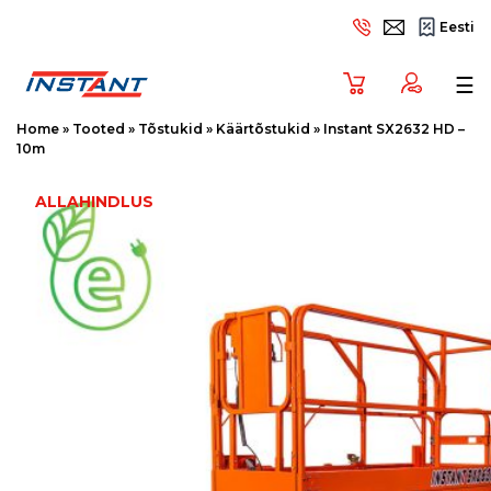
Eesti
Tog
☰
Home
»
Tooted
»
Tõstukid
»
Käärtõstukid
»
Instant SX2632 HD –
10m
ALLAHINDLUS