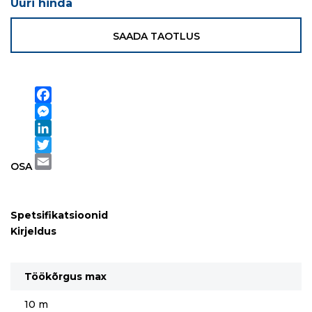
Uuri hinda
SAADA TAOTLUS
Facebook
Messenger
LinkedIn
Twitter
OSA
Email
Spetsifikatsioonid
Kirjeldus
Töökõrgus max
10 m