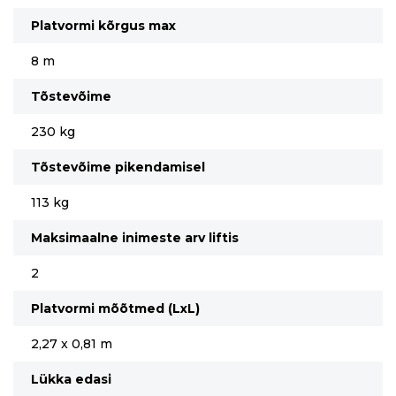
Platvormi kõrgus max
8 m
Tõstevõime
230 kg
Tõstevõime pikendamisel
113 kg
Maksimaalne inimeste arv liftis
2
Platvormi mõõtmed (LxL)
2,27 x 0,81 m
Lükka edasi