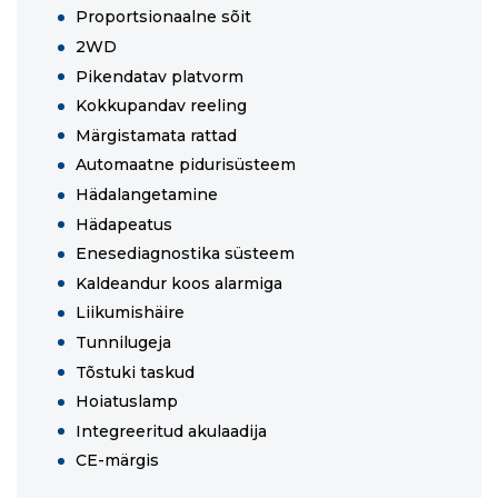
Proportsionaalne sõit
2WD
Pikendatav platvorm
Kokkupandav reeling
Märgistamata rattad
Automaatne pidurisüsteem
Hädalangetamine
Hädapeatus
Enesediagnostika süsteem
Kaldeandur koos alarmiga
Liikumishäire
Tunnilugeja
Tõstuki taskud
Hoiatuslamp
Integreeritud akulaadija
CE-märgis