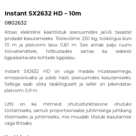
Instant SX2632 HD – 10m
0802632
Kitsas elektriline käärtõstuk siseruumides ja/või tasastel
pindadel kasutamiseks. Tõstevõime 230 kg, töökõrgus kuni
10 m ja platvormi laius 0,81 m. See annab palju ruumi
töövahenditele, hõlbustades samas ka raskesti
ligipääsetavate kohtade ligipääsu.
Instant SX2632 HD on väga madala müratasemega,
emissioonivaba ja sobib hästi siseruumides kasutamiseks.
Sellega saab sõita täiskõrguselt ja sellel on pikendatav
platvorm 0,9 m.
Liftil on ka mitmeid ohutusfunktsioone ohutuks
töötamiseks, samuti proportsionaalse juhtimisega juhtkang
tõstmiseks ja juhtimiseks, mis muudab tõstuki kasutamise
väga lihtsaks.