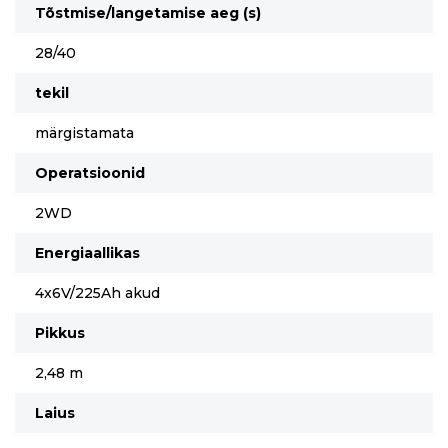
Tõstmise/langetamise aeg (s)
28/40
tekil
märgistamata
Operatsioonid
2WD
Energiaallikas
4x6V/225Ah akud
Pikkus
2,48 m
Laius