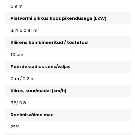
0,9 m
Platvormi pikkus koos pikendusega (LxW)
3,17 x 0,81 m
Kliirens kombineeritud / tõstetud
10 cm
Pöörderaadius sees/väljas
0 m / 2,2 m
Kiirus, suur/madal (km/h)
3,5/ 0,8
Ronimisvõime max
25%