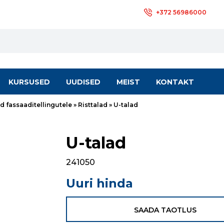
+372 56986000
KURSUSED
UUDISED
MEIST
KONTAKT
 fassaaditellingutele
»
Risttalad
»
U-talad
U-talad
241050
Uuri hinda
SAADA TAOTLUS