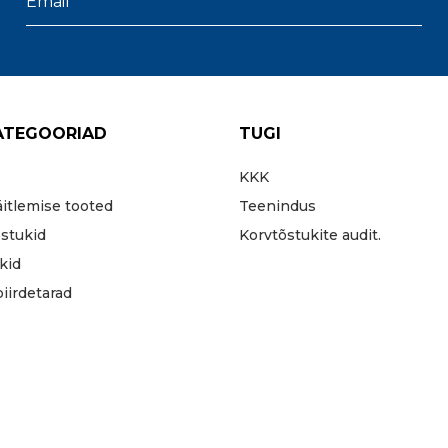
ATEGOORIAD
TUGI
KKK
äitlemise tooted
Teenindus
stukid
Korvtõstukite audit.
kid
iirdetarad