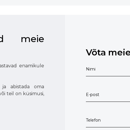
ud meie
Võta mei
vastavad enamikule
 ja abistada oma
või teil on küsimusi,