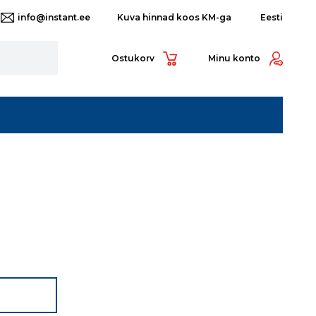
info@instant.ee
Eesti
Ostukorv
Minu konto