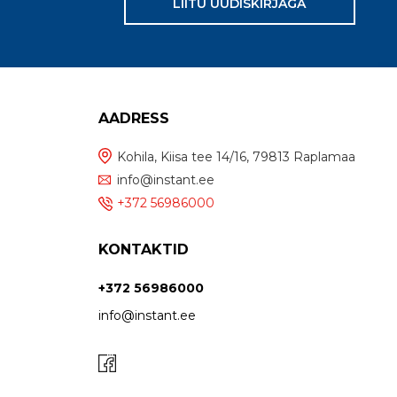
LIITU UUDISKIRJAGA
AADRESS
Kohila, Kiisa tee 14/16, 79813 Raplamaa
info@instant.ee
+372 56986000
KONTAKTID
+372 56986000
info@instant.ee