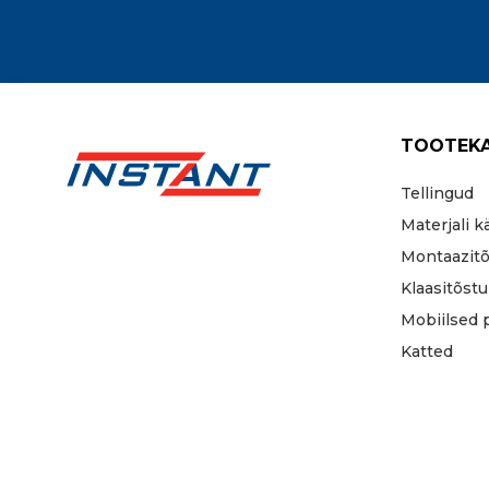
TOOTEK
Tellingud
Materjali k
Montaazitõ
Klaasitõstu
Mobiilsed p
Katted