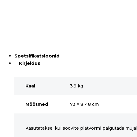
Spetsifikatsioonid
Kirjeldus
Kaal
3.9 kg
Mõõtmed
73 × 8 × 8 cm
Kasutatakse, kui soovite platvormi paigutada mujal