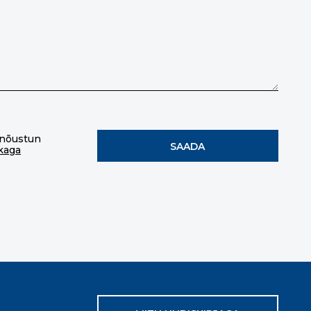
 nõustun
ikaga