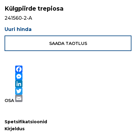
Külgpiirde trepiosa
241560-2-A
Uuri hinda
SAADA TAOTLUS
Facebook
Messenger
LinkedIn
Twitter
OSA
Email
Spetsifikatsioonid
Kirjeldus