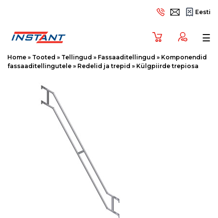
Eesti
Tog
☰
Home
»
Tooted
»
Tellingud
»
Fassaaditellingud
»
Komponendid
fassaaditellingutele
»
Redelid ja trepid
»
Külgpiirde trepiosa