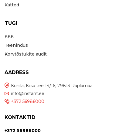
Katted
TUGI
KKK
Teenindus
Korvtõstukite audit.
AADRESS
Kohila, Kiisa tee 14/16, 79813 Raplamaa
info@instant.ee
+372 56986000
KONTAKTID
+372 56986000