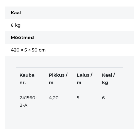
Kaal
6 kg
Mõõtmed
420 × 5 × 50 cm
Kauba
Pikkus /
Laius /
Kaal /
nr.
m
m
kg
241560-
4,20
5
6
2-A